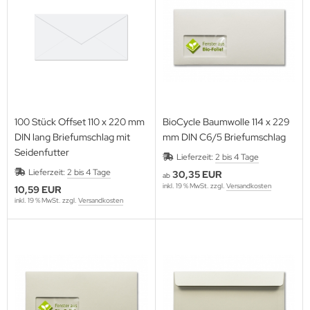
lloween
N C4 - 229 x 324 mm
ihnachtszeit
N C5 - 162 x 229 mm
N C6 - 114 x 162 mm
N C6/5 - 114 x 229 mm
100 Stück Offset 110 x 220 mm
BioCycle Baumwolle 114 x 229
N C7 - 81 x 114 mm
DIN lang Briefumschlag mit
mm DIN C6/5 Briefumschlag
Seidenfutter
Lieferzeit:
2 bis 4 Tage
N lang - 110 x 220 mm
Lieferzeit:
2 bis 4 Tage
30,35 EUR
ab
inkl. 19 % MwSt. zzgl.
Versandkosten
mpaktbrief - 125 x 235 mm
10,59 EUR
inkl. 19 % MwSt. zzgl.
Versandkosten
adratische Formate
nderformate