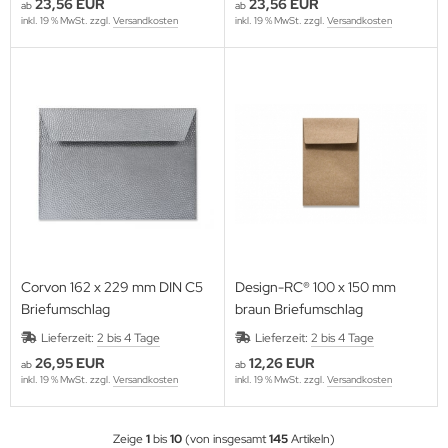
23,56 EUR
23,56 EUR
ab
ab
inkl. 19 % MwSt. zzgl.
Versandkosten
inkl. 19 % MwSt. zzgl.
Versandkosten
Corvon 162 x 229 mm DIN C5
Design-RC® 100 x 150 mm
Briefumschlag
braun Briefumschlag
Lieferzeit:
2 bis 4 Tage
Lieferzeit:
2 bis 4 Tage
26,95 EUR
12,26 EUR
ab
ab
inkl. 19 % MwSt. zzgl.
Versandkosten
inkl. 19 % MwSt. zzgl.
Versandkosten
Zeige
1
bis
10
(von insgesamt
145
Artikeln)