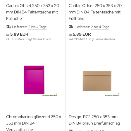
Caribic Offset 250 x 353 x 20
Caribic Offset 250 x 353 x 20
mm DIN B4 Faltentasche mit
mm DIN B4 Faltentasche mit
Füllhöhe
Füllhöhe
Lieferzeit:
2 bis 4 Tage
Lieferzeit:
2 bis 4 Tage
5,89 EUR
5,89 EUR
ab
ab
inkl. 19 % MwSt. zzgl.
Versandkosten
inkl. 19 % MwSt. zzgl.
Versandkosten
Chromokarton glänzend 250 x
Design-RC® 250 x 353 mm
353 mm DIN B4
DIN B4 braun Briefumschlag
Versandtasche