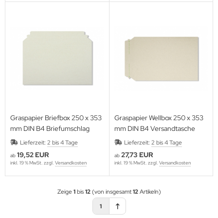
Graspapier Briefbox 250 x 353
Graspapier Wellbox 250 x 353
mm DIN B4 Briefumschlag
mm DIN B4 Versandtasche
Lieferzeit:
2 bis 4 Tage
Lieferzeit:
2 bis 4 Tage
19,52 EUR
27,73 EUR
ab
ab
inkl. 19 % MwSt. zzgl.
Versandkosten
inkl. 19 % MwSt. zzgl.
Versandkosten
Zeige
1
bis
12
(von insgesamt
12
Artikeln)
1