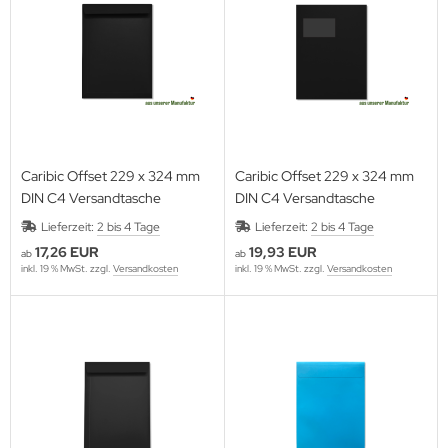
lloween
ihnachtszeit
Caribic Offset 229 x 324 mm
Caribic Offset 229 x 324 mm
DIN C4 Versandtasche
DIN C4 Versandtasche
Lieferzeit:
2 bis 4 Tage
Lieferzeit:
2 bis 4 Tage
17,26 EUR
19,93 EUR
ab
ab
inkl. 19 % MwSt. zzgl.
Versandkosten
inkl. 19 % MwSt. zzgl.
Versandkosten