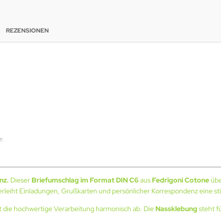
REZENSIONEN
e.
nz.
Dieser
Briefumschlag im Format DIN C6
aus
Fedrigoni Cotone
übe
erleiht Einladungen, Grußkarten und persönlicher Korrespondenz eine stil
t die hochwertige Verarbeitung harmonisch ab. Die
Nassklebung
steht f