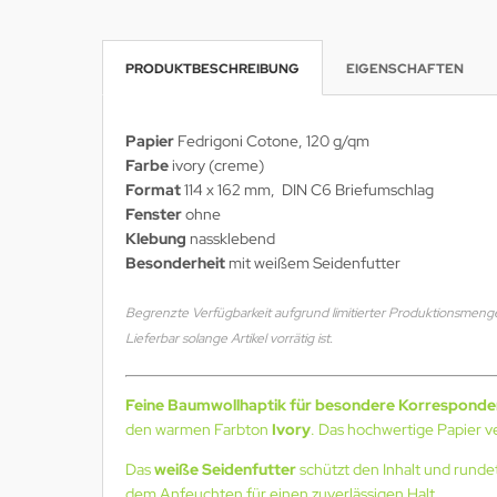
PRODUKTBESCHREIBUNG
EIGENSCHAFTEN
Papier
Fedrigoni Cotone, 120 g/qm
Farbe
ivory (creme)
Format
114 x 162 mm, DIN C6 Briefumschlag
Fenster
ohne
Klebung
nassklebend
Besonderheit
mit weißem Seidenfutter
Begrenzte Verfügbarkeit aufgrund limitierter Produktionsmeng
Lieferbar solange Artikel vorrätig ist.
Feine Baumwollhaptik für besondere Korresponde
den warmen Farbton
Ivory
. Das hochwertige Papier v
Das
weiße Seidenfutter
schützt den Inhalt und runde
dem Anfeuchten für einen zuverlässigen Halt.