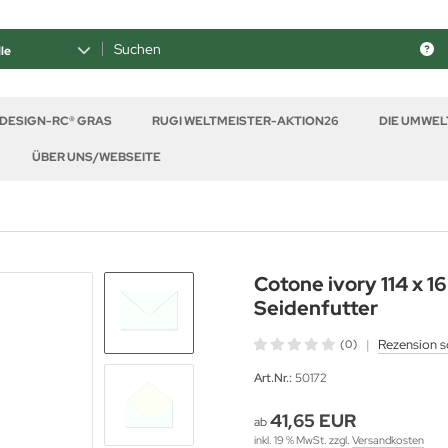
le
 DESIGN-RC® GRAS
RUGI WELTMEISTER-AKTION26
DIE UMWE
ÜBER UNS/WEBSEITE
Cotone ivory 114 x 
Seidenfutter
|
Rezension s
(0)
Art.Nr.:
50172
41,65 EUR
ab
inkl. 19 % MwSt. zzgl.
Versandkosten