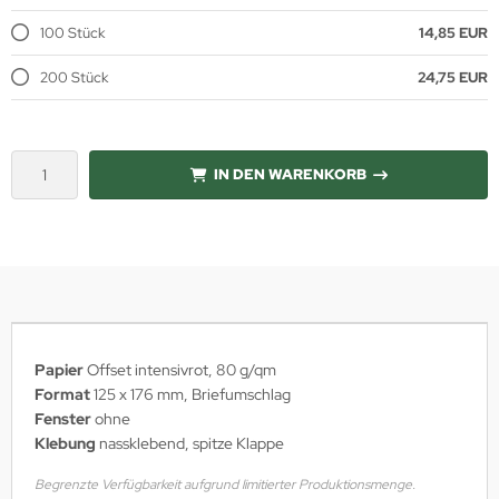
100 Stück
14,85 EUR
200 Stück
24,75 EUR
IN DEN WARENKORB
Papier
Offset intensivrot, 80 g/qm
Format
125 x 176 mm, Briefumschlag
Fenster
ohne
Klebung
nassklebend,
spitze Klappe
Begrenzte Verfügbarkeit aufgrund limitierter Produktionsmenge.