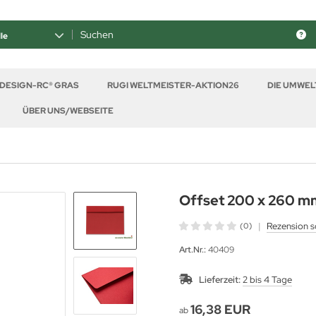
le
 DESIGN-RC® GRAS
RUGI WELTMEISTER-AKTION26
DIE UMWE
ÜBER UNS/WEBSEITE
Offset 200 x 260 m
|
Rezension s
(0)
Art.Nr.:
40409
Lieferzeit:
2 bis 4 Tage
16,38 EUR
ab