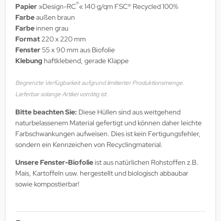
®
Papier
»Design-RC
« 140 g/qm FSC® Recycled 100%
Farbe
außen braun
Farbe
innen grau
Format
220 x 220 mm
Fenster
55 x 90 mm aus Biofolie
Klebung
haftklebend, gerade Klappe
Begrenzte Verfügbarkeit aufgrund limitierter Produktionsmenge.
Lieferbar solange Artikel vorrätig ist.
Bitte beachten Sie:
Diese Hüllen sind aus weitgehend
naturbelassenem Material gefertigt und können daher leichte
Farbschwankungen aufweisen. Dies ist kein Fertigungsfehler,
sondern ein Kennzeichen von Recyclingmaterial.
Unsere Fenster-Biofolie
ist aus natürlichen Rohstoffen z.B.
Mais, Kartoffeln usw. hergestellt und biologisch abbaubar
sowie kompostierbar!