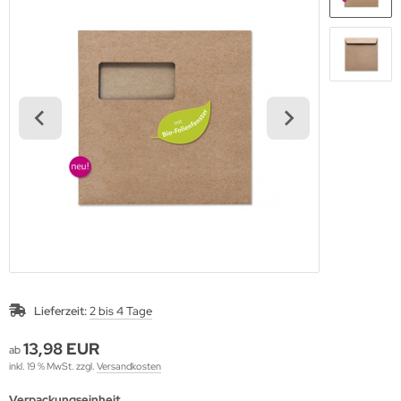
lloween
ihnachtszeit
Lieferzeit:
2 bis 4 Tage
13,98 EUR
ab
inkl. 19 % MwSt. zzgl.
Versandkosten
Verpackungseinheit