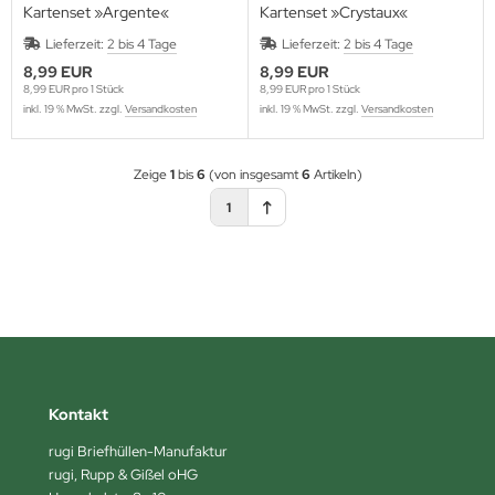
Kartenset »Argente«
Kartenset »Crystaux«
Lieferzeit:
2 bis 4 Tage
Lieferzeit:
2 bis 4 Tage
8,99 EUR
8,99 EUR
8,99 EUR pro 1 Stück
8,99 EUR pro 1 Stück
inkl. 19 % MwSt. zzgl.
Versandkosten
inkl. 19 % MwSt. zzgl.
Versandkosten
Zeige
1
bis
6
(von insgesamt
6
Artikeln)
1
Kontakt
rugi Briefhüllen-Manufaktur
rugi, Rupp & Gißel oHG