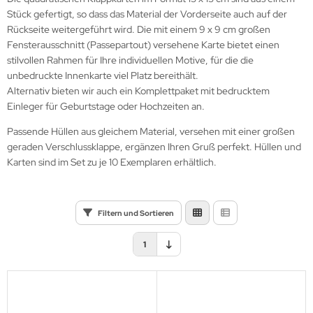
lloween
N C4 - 229 x 324 mm
Stück gefertigt, so dass das Material der Vorderseite auch auf der
Rückseite weitergeführt wird. Die mit einem 9 x 9 cm großen
ihnachtszeit
N C5 - 162 x 229 mm
Fensterausschnitt (Passepartout) versehene Karte bietet einen
stilvollen Rahmen für Ihre individuellen Motive, für die die
N C6 - 114 x 162 mm
unbedruckte Innenkarte viel Platz bereithält.
Alternativ bieten wir auch ein Komplettpaket mit bedrucktem
N C6/5 - 114 x 229 mm
Einleger für Geburtstage oder Hochzeiten an.
N C7 - 81 x 114 mm
Passende Hüllen aus gleichem Material, versehen mit einer großen
geraden Verschlussklappe, ergänzen Ihren Gruß perfekt. Hüllen und
N lang - 110 x 220 mm
Karten sind im Set zu je 10 Exemplaren erhältlich.
mpaktbrief - 125 x 235 mm
Filtern und Sortieren
adratische Formate
1
nderformate