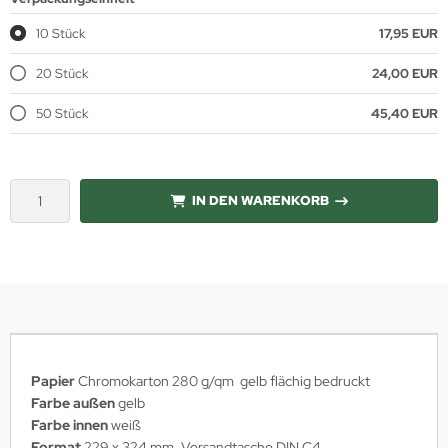
10 Stück
17,95 EUR
20 Stück
24,00 EUR
50 Stück
45,40 EUR
IN DEN WARENKORB
Papier
Chromokarton 280 g/qm
gelb flächig bedruckt
Farbe außen
gelb
Farbe innen
weiß
Format
229 x 324 mm, Versandtasche DIN C4