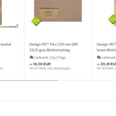
neutral
Design-RC® 114 x 229 mm DIN
Design-RC®
C6/5 grau Briefumschlag
braun Brie
Lieferzeit:
2 bis 4 Tage
Lieferzeit
14,38 EUR
20,41 E
ab
ab
ten
inkl. 19 % MwSt. zzgl.
Versandkosten
inkl. 19 % MwSt. 