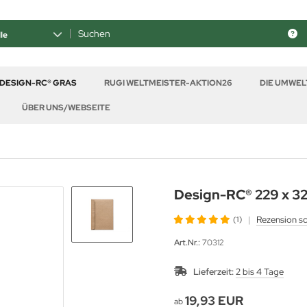
le
 DESIGN-RC® GRAS
RUGI WELTMEISTER-AKTION26
DIE UMWE
ÜBER UNS/WEBSEITE
Design-RC® 229 x 3
|
Rezension s
(1)
Art.Nr.:
70312
Lieferzeit:
2 bis 4 Tage
19,93 EUR
ab