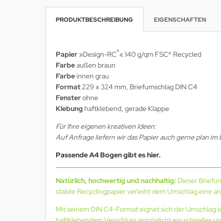
PRODUKTBESCHREIBUNG
EIGENSCHAFTEN
®
Papier
»Design-RC
« 140 g/qm
FSC® Recycled
Farbe
außen braun
Farbe
innen grau
Format
229 x 324 mm, Briefumschlag DIN C4
Fenster
ohne
Klebung
haftklebend, gerade Klappe
Für Ihre eigenen kreativen Ideen:
Auf Anfrage liefern wir das Papier auch gerne plan im
Passende A4 Bogen gibt es hier.
Natürlich, hochwertig und nachhaltig:
Dieser Briefu
stabile Recyclingpapier verleiht dem Umschlag eine a
Mit seinem DIN C4-Format eignet sich der Umschlag id
haftklebendem Verschluss ermöglicht ein schnelles und