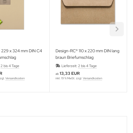
 229 x 324 mm DIN C4
Design-RC® 110 x 220 mm DIN lang
fumschlag
braun Briefumschlag
:
2 bis 4 Tage
Lieferzeit:
2 bis 4 Tage
UR
13,33 EUR
ab
zzgl.
Versandkosten
inkl. 19 % MwSt. zzgl.
Versandkosten