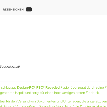
REZENSIONEN
1
 Bogenformat!
mschlag aus
Design-RC® FSC® Recycled
Papier überzeugt durch seine F
ngenehme Haptik und sorgt für einen hochwertigen ersten Eindruck.
eal für den Versand von Dokumenten und Unterlagen, die ungefalzt vers
 sicheres Verschließen, während der Verzicht auf ein Fenster maximale Fl