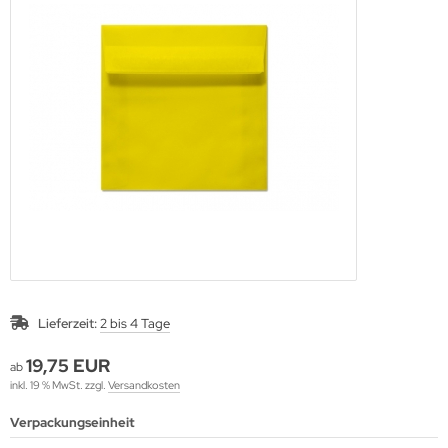
lloween
ihnachtszeit
Lieferzeit:
2 bis 4 Tage
19,75 EUR
ab
inkl. 19 % MwSt. zzgl.
Versandkosten
Verpackungseinheit