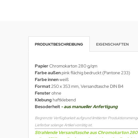
PRODUKTBESCHREIBUNG
EIGENSCHAFTEN
Papier
Chromokarton 280 g/qm
Farbe außen
pink flächig bedruckt (Pantone 233)
Farbe innen
weiß
Format
250 x 353 mm, Versandtasche DIN B4
Fenster
ohne
Klebung
haftklebend
Besoderheit
- aus manueller Anfertigung
Begrenzte Verfügbarkeit aufgrund limitierter Produktionsmeng
Lieferbar solange Artikel vorrätig ist.
Strahlende Versandtasche aus Chromokarton 280 g/q