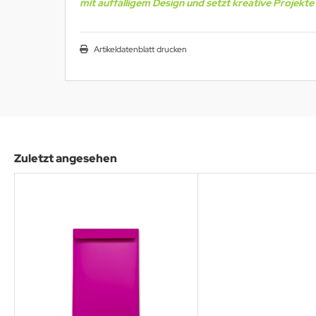
mit auffälligem Design und setzt kreative Projekte 
Artikeldatenblatt drucken
Zuletzt angesehen