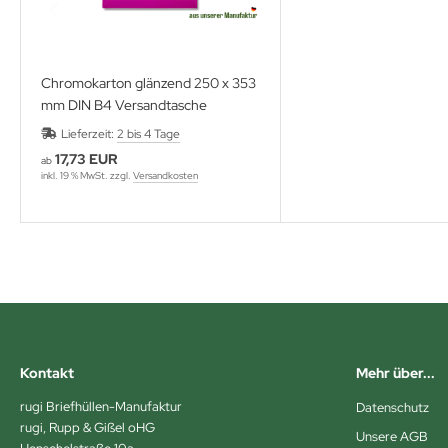
Chromokarton glänzend 250 x 353
mm DIN B4 Versandtasche
Lieferzeit:
2 bis 4 Tage
17,73 EUR
ab
inkl. 19 % MwSt. zzgl.
Versandkosten
Kontakt
Mehr über...
rugi Briefhüllen-Manufaktur
Datenschutz
rugi, Rupp & Gißel oHG
Unsere AGB