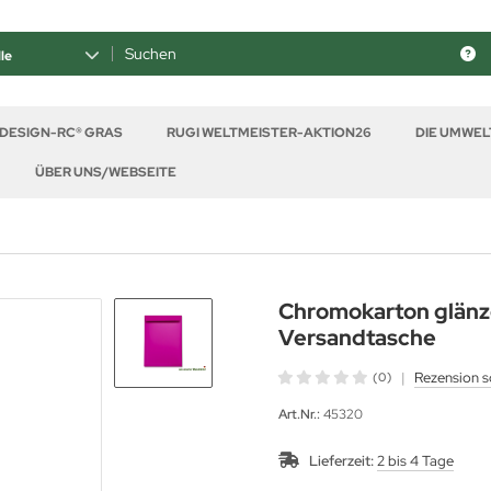
le
 DESIGN-RC® GRAS
RUGI WELTMEISTER-AKTION26
DIE UMWE
ÜBER UNS/WEBSEITE
Chromokarton glänz
Versandtasche
|
Rezension s
(0)
Art.Nr.:
45320
Lieferzeit:
2 bis 4 Tage