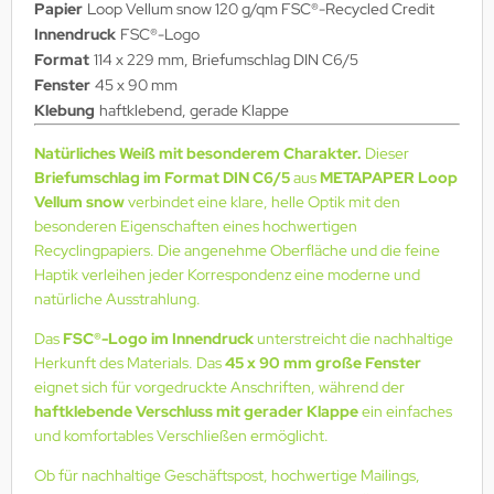
Papier
Loop Vellum snow 120 g/qm FSC®-Recycled Credit
Innendruck
FSC®-Logo
Format
114 x 229 mm, Briefumschlag DIN C6/5
Fenster
45 x 90 mm
Klebung
haftklebend, gerade Klappe
Natürliches Weiß mit besonderem Charakter.
Dieser
Briefumschlag im Format DIN C6/5
aus
METAPAPER Loop
Vellum snow
verbindet eine klare, helle Optik mit den
besonderen Eigenschaften eines hochwertigen
Recyclingpapiers. Die angenehme Oberfläche und die feine
Haptik verleihen jeder Korrespondenz eine moderne und
natürliche Ausstrahlung.
Das
FSC®-Logo im Innendruck
unterstreicht die nachhaltige
Herkunft des Materials. Das
45 x 90 mm große Fenster
eignet sich für vorgedruckte Anschriften, während der
haftklebende Verschluss mit gerader Klappe
ein einfaches
und komfortables Verschließen ermöglicht.
Ob für nachhaltige Geschäftspost, hochwertige Mailings,